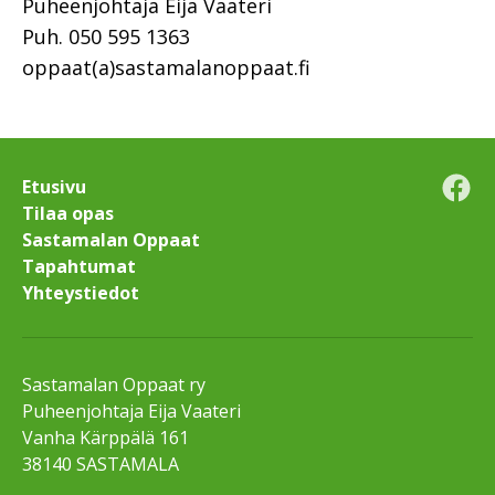
Puheenjohtaja Eija Vaateri
Puh. 050 595 1363
oppaat(a)sastamalanoppaat.fi
Etusivu
Fac
Tilaa opas
Sastamalan Oppaat
Tapahtumat
Yhteystiedot
Sastamalan Oppaat ry
Puheenjohtaja Eija Vaateri
Vanha Kärppälä 161
38140 SASTAMALA