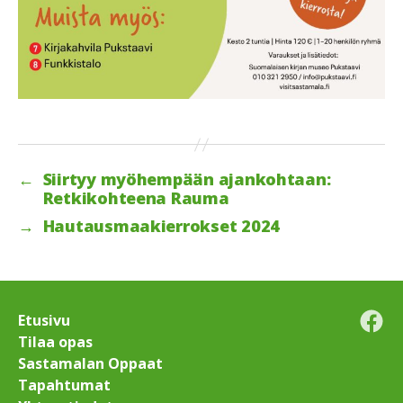
←
Siirtyy myöhempään ajankohtaan:
Retkikohteena Rauma
→
Hautausmaakierrokset 2024
Etusivu
Fac
Tilaa opas
Sastamalan Oppaat
Tapahtumat